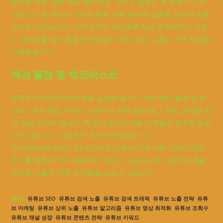
일관된 적용, 경쟁 채널 벤치마킹, 그리고 업로드 후 조회수·CTR·
시청시간 등 데이터 기반의 빠른 반복 개선에 집중한 점에서 공통
적으로 나타납니다; 자막·번역과 재생목록·채널 최적화까지 키워
드 생태계를 넓게 통합한 채널들이 특히 높은 노출과 구독 전환을
기록했습니다.
액션 플랜 및 체크리스트
유튜브키워드최적화전략을 실행에 옮기기 위한 액션 플랜 및 체
크리스트는 핵심 키워드 선정부터 제목·설명·태그 적용, 썸네일·자
막·채널 최적화, 업로드 후 성과 분석까지를 단계별로 정리한 실전
가이드입니다. 각 항목에 우선순위·담당자·도구
(TubeBuddy·vidIQ 등)·측정지표(조회수·CTR·시청시간)와 점검
주기를 명확히 적어 반복적인 개선이 가능하도록 구성하면 효율
적으로 노출과 시청 유지율을 높일 수 있습니다.
TAGS
:
유튜브 SEO
,
유튜브 검색 노출
,
유튜브 검색 트래픽
,
유튜브 노출 전략
,
유튜
브 마케팅
,
유튜브 상위 노출
,
유튜브 알고리즘
,
유튜브 영상 최적화
,
유튜브 조회수
,
유튜브 채널 성장
,
유튜브 콘텐츠 전략
,
유튜브 키워드