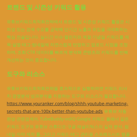
트렌드 및 시즌성 키워드 활용
유튜브키워드최적화전략에서 트렌드 및 시즌성 키워드 활용은 시
의성 있는 검색 수요를 공략해 단기간 노출과 유입을 극대화하는
핵심 전술입니다. 실시간 이슈·챌린지와 계절·기념일 키워드를 제
목·설명·태그·썸네일에 자연스럽게 반영하고 업로드 시점을 조정
하며, 조회·CTR 데이터를 빠르게 분석해 콘텐츠와 키워드를 반복
개선하는 것이 중요합니다.
도구와 리소스
유튜브키워드최적화전략을 효과적으로 실행하려면 키워드 리서
치·경쟁분석·성과분석을 지원하는 도구와 리소스가 필요합니다.
https://www.youranker.com/blog/shhh-youtube-marketing-
secrets-that-are-100x-better-than-youtube-ads
유튜브 자동
완성·관련검색어, TubeBuddy·vidIQ·Google 키워드 플래너 같은
키워드 도구와 유튜브 스튜디오·구글 애널리틱스의 실적 분석, 썸
네일·자막 제작 툴, 그리고 키워드·태그 관리용 스프레드시트 템플