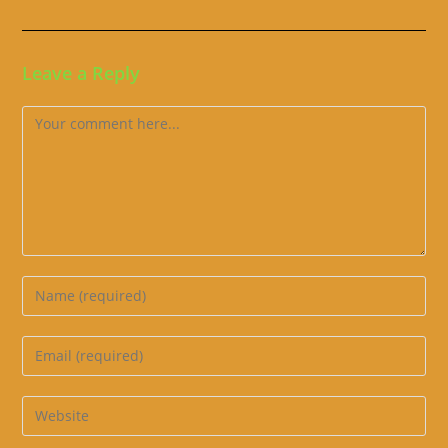
Leave a Reply
Comment
Enter
your
name
Enter
or
your
username
email
Enter
to
address
your
comment
to